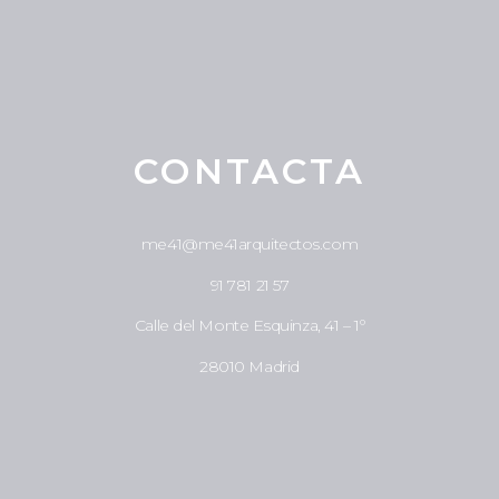
CONTACTA
me41@me41arquitectos.com
91 781 21 57
Calle del Monte Esquinza, 41 – 1º
28010 Madrid